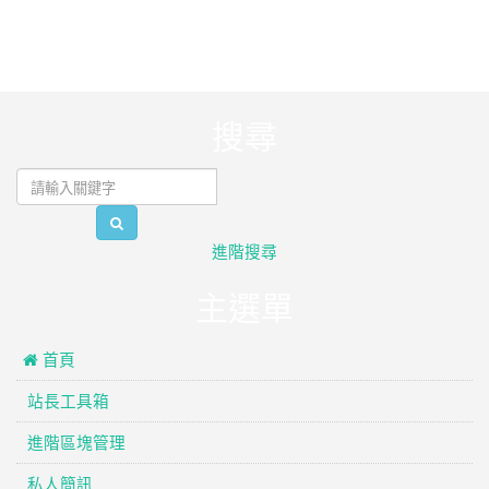
:::
搜尋
search
進階搜尋
主選單
 首頁
站長工具箱
進階區塊管理
私人簡訊