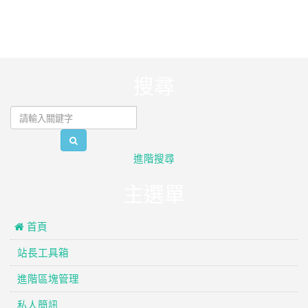
:::
搜尋
search
進階搜尋
主選單
 首頁
站長工具箱
進階區塊管理
私人簡訊