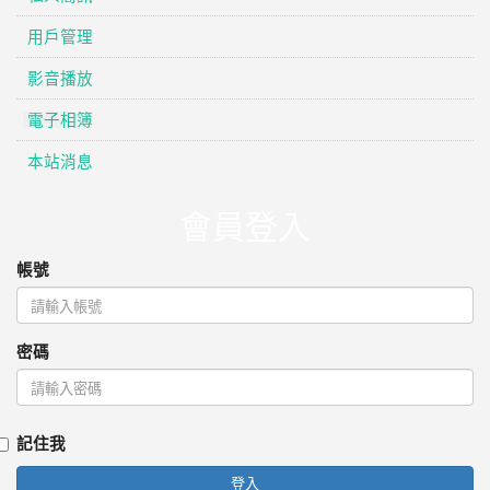
用戶管理
影音播放
電子相簿
本站消息
會員登入
帳號
密碼
記住我
登入