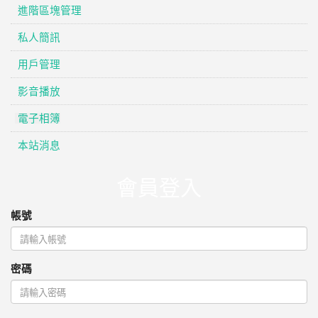
進階區塊管理
私人簡訊
用戶管理
影音播放
電子相簿
本站消息
會員登入
帳號
密碼