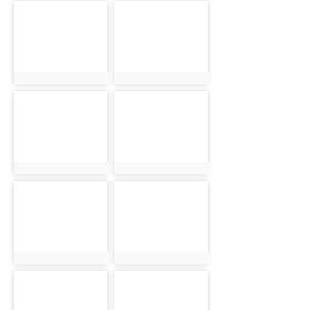
photo-
photo-
11
12
photo:11
photo:12
photo-
photo-
13
14
photo:13
photo:14
photo-
photo-
15
16
photo:15
photo:16
photo-
photo-
17
18