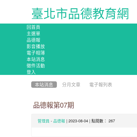
臺北市品德教育網
回首頁
主選單
品德報
影音播放
電子相簿
本站消息
徵件活動
登入
:::
本站消息
分月文章
電子報列表
品德報第07期
-
| 2023-08-04 | 點閱數： 267
管理員
品德報