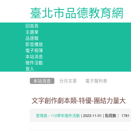
臺北市品德教育網
回首頁
主選單
品德報
影音播放
電子相簿
本站消息
徵件活動
登入
:::
本站消息
分月文章
電子報列表
文字創作劇本類-特優-團結力量大
-
| 2023-11-01 | 點閱數： 1781
管理員
112學年徵件活動