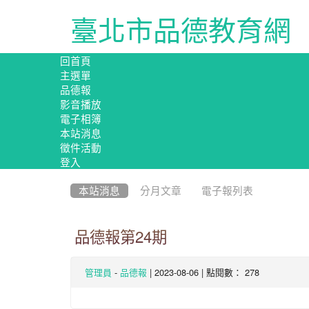
臺北市品德教育網
回首頁
主選單
品德報
影音播放
電子相簿
本站消息
徵件活動
登入
:::
本站消息
分月文章
電子報列表
品德報第24期
-
| 2023-08-06 | 點閱數： 278
管理員
品德報