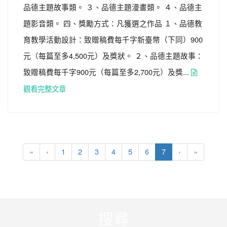
品德主題故事類。 ３、品德主題漫畫類。 ４、品德主
題影音類。 四、獎勵方式：凡獲選之作品 １、品德教
育教學活動設計：致贈稿費每千字新臺幣（下同）900
元（每篇至多4,500元）及獎狀。 ２、品德主題故事：
致贈稿費每千字900元（每篇至多2,700元）及獎...
觀看完整文章
(current)
«
‹
1
2
3
4
5
6
7
›
»
:::
搜尋