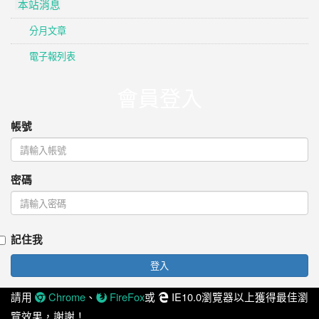
本站消息
分月文章
電子報列表
會員登入
帳號
密碼
記住我
登入
請用
、
或
IE10.0瀏覽器以上獲得最佳瀏
Chrome
FireFox
覽效果，謝謝！